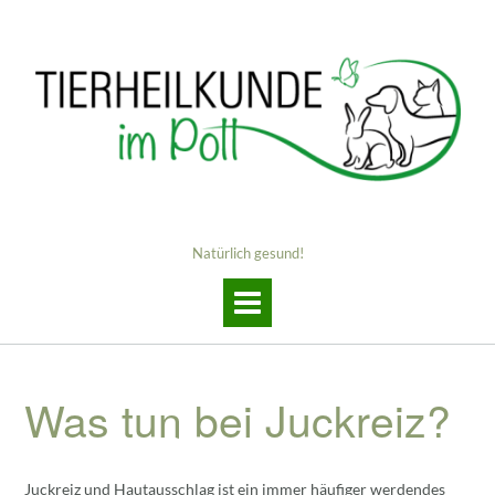
Skip
to
content
Natürlich gesund!
Was tun bei Juckreiz?
Juckreiz und Hautausschlag ist ein immer häufiger werdendes